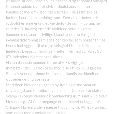
ønskede, at der kunne spilles håndbold og fodbold i Valsgård.
Klubben rådede over et styk fodboldbane, samt en
håndboldbane, omklædningen foregik i Valsgård skoles
kælder, i deres omklædningsrum. Derudover benyttede
fodboldherrerne endnu et kælderlokale som klubrum, her
fejredes 3. halvleg efter de afviklede serie 6 kampe.
Sammen med andre frivillige blandt andet fra Valsgård
Gymnastikforening samledes der kapital, som borgerlån hos
byens indbyggere til at rejse Valsgård Hallen. Hallen blev
ligeledes bygget af frivillige kræfter. Hermed var Valsgård
IF’s indendørs hjemmebane sikret.
Hallen dannede rammen for en af VIF’s vigtigste
indtægtskilder, julefrokoster med plads til ca. 650 gæster.
Bamses Venner, Johnny Madsen og Kandis var blandt de
optrædende til disse fester.
Med tiden blev der anlagt en ny træningsbane samt en
opvisningsbane til fodbold ved hallen. Der blev konstateret
svamp i skolens kælder og omklædningsrum samt klublokale
blev nedlagt. Af flere omgange er der blevet udbygget på
Valsgård Hallen, under seneste tilbygning fik VIF et klubrum,
som deles med dagplejerne, i hallen.