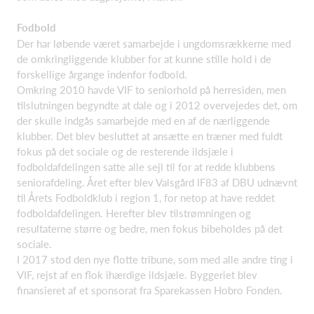
Fodbold
Der har løbende været samarbejde i ungdomsrækkerne med
de omkringliggende klubber for at kunne stille hold i de
forskellige årgange indenfor fodbold.
Omkring 2010 havde VIF to seniorhold på herresiden, men
tilslutningen begyndte at dale og i 2012 overvejedes det, om
der skulle indgås samarbejde med en af de nærliggende
klubber. Det blev besluttet at ansætte en træner med fuldt
fokus på det sociale og de resterende ildsjæle i
fodboldafdelingen satte alle sejl til for at redde klubbens
seniorafdeling. Året efter blev Valsgård IF83 af DBU udnævnt
til Årets Fodboldklub i region 1, for netop at have reddet
fodboldafdelingen. Herefter blev tilstrømningen og
resultaterne større og bedre, men fokus bibeholdes på det
sociale.
I 2017 stod den nye flotte tribune, som med alle andre ting i
VIF, rejst af en flok ihærdige ildsjæle. Byggeriet blev
finansieret af et sponsorat fra Sparekassen Hobro Fonden.