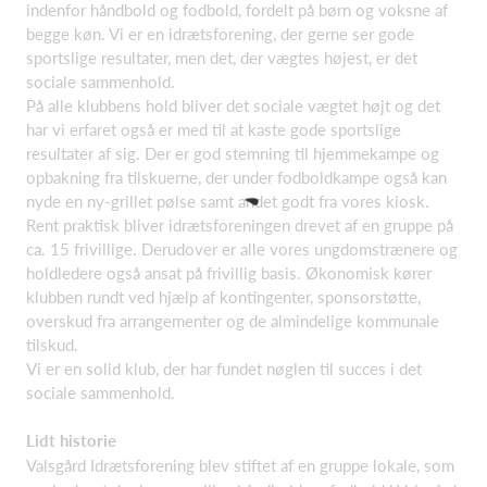
indenfor håndbold og fodbold, fordelt på børn og voksne af
begge køn. Vi er en idrætsforening, der gerne ser gode
sportslige resultater, men det, der vægtes højest, er det
sociale sammenhold.
På alle klubbens hold bliver det sociale vægtet højt og det
har vi erfaret også er med til at kaste gode sportslige
resultater af sig. Der er god stemning til hjemmekampe og
opbakning fra tilskuerne, der under fodboldkampe også kan
nyde en ny-grillet pølse samt andet godt fra vores kiosk.
Rent praktisk bliver idrætsforeningen drevet af en gruppe på
ca. 15 frivillige. Derudover er alle vores ungdomstrænere og
holdledere også ansat på frivillig basis. Økonomisk kører
klubben rundt ved hjælp af kontingenter, sponsorstøtte,
overskud fra arrangementer og de almindelige kommunale
tilskud.
Vi er en solid klub, der har fundet nøglen til succes i det
sociale sammenhold.
Lidt historie
Valsgård Idrætsforening blev stiftet af en gruppe lokale, som