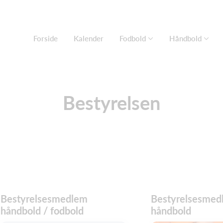
Forside
Kalender
Fodbold
Håndbold
Bestyrelsen
Bestyrelsesmedlem
Bestyrelsesmed
håndbold / fodbold
håndbold