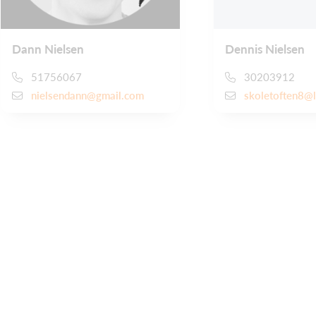
Dann Nielsen
Dennis Nielsen
51756067
30203912
nielsendann@gmail.com
skoletoften8@l